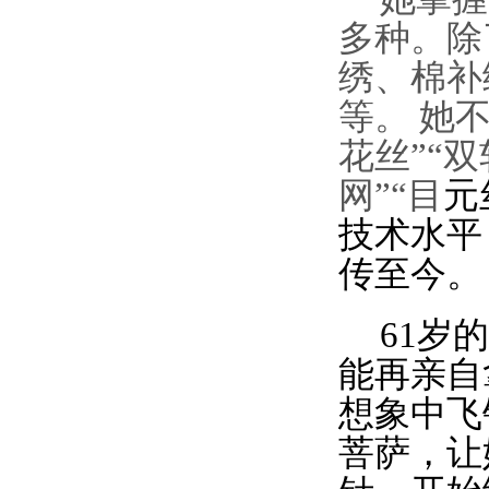
多种。除
绣、棉补
等。
她
花丝”“双
网”“目
元
技术水
平
传至今。
61
岁
的
能再亲自
想象中飞
菩萨，让