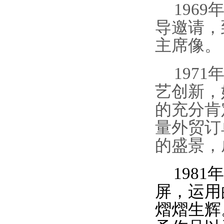
1969
导邀请，
主席像。
1971
艺创新，
的充分肯
量
外贸
订
的盛景，
1981
年
屏，运用
熠熠生辉