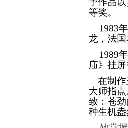
予作品以
等奖。
1983
年
龙，法国
1989
年
庙》
挂屏
在制作
大师指点
致：
苍劲
种生机盎
她
掌握